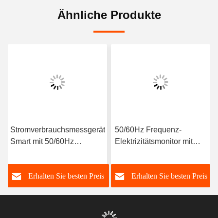
Ähnliche Produkte
Stromverbrauchsmessgerät
50/60Hz Frequenz-
Smart mit 50/60Hz
Elektrizitätsmonitor mit
Frequenz
USB-Schnittstelle und
RS485 Modbus-
s
Erhalten Sie besten Preis
Erhalten Sie besten Preis
Kommunikation