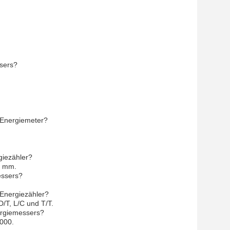
sers?
-Energiemeter?
giezähler?
0 mm.
essers?
.
Energiezähler?
/T, L/C und T/T.
ergiemessers?
000.