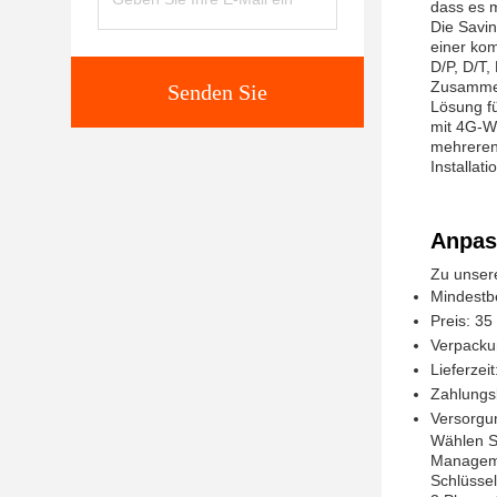
dass es m
Die Savin
einer ko
D/P, D/T,
Zusammenf
Senden Sie
Lösung f
mit 4G-W
mehreren
Installat
Anpas
Zu unser
Mindestb
Preis: 35 
Verpacku
Lieferzei
Zahlungsb
Versorgu
Wählen S
Managem
Schlüsse