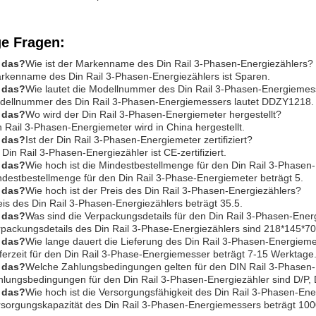
ge Fragen:
t das?
Wie ist der Markenname des Din Rail 3-Phasen-Energiezählers?
rkenname des Din Rail 3-Phasen-Energiezählers ist Sparen.
t das?
Wie lautet die Modellnummer des Din Rail 3-Phasen-Energiemes
dellnummer des Din Rail 3-Phasen-Energiemessers lautet DDZY1218.
t das?
Wo wird der Din Rail 3-Phasen-Energiemeter hergestellt?
 Rail 3-Phasen-Energiemeter wird in China hergestellt.
t das?
Ist der Din Rail 3-Phasen-Energiemeter zertifiziert?
 Din Rail 3-Phasen-Energiezähler ist CE-zertifiziert.
t das?
Wie hoch ist die Mindestbestellmenge für den Din Rail 3-Phasen
ndestbestellmenge für den Din Rail 3-Phase-Energiemeter beträgt 5.
t das?
Wie hoch ist der Preis des Din Rail 3-Phasen-Energiezählers?
eis des Din Rail 3-Phasen-Energiezählers beträgt 35.5.
t das?
Was sind die Verpackungsdetails für den Din Rail 3-Phasen-Ener
rpackungsdetails des Din Rail 3-Phase-Energiezählers sind 218*145*7
t das?
Wie lange dauert die Lieferung des Din Rail 3-Phasen-Energiem
eferzeit für den Din Rail 3-Phase-Energiemesser beträgt 7-15 Werktage
t das?
Welche Zahlungsbedingungen gelten für den DIN Rail 3-Phasen-
hlungsbedingungen für den Din Rail 3-Phasen-Energiezähler sind D/P, D
t das?
Wie hoch ist die Versorgungsfähigkeit des Din Rail 3-Phasen-En
rsorgungskapazität des Din Rail 3-Phasen-Energiemessers beträgt 100