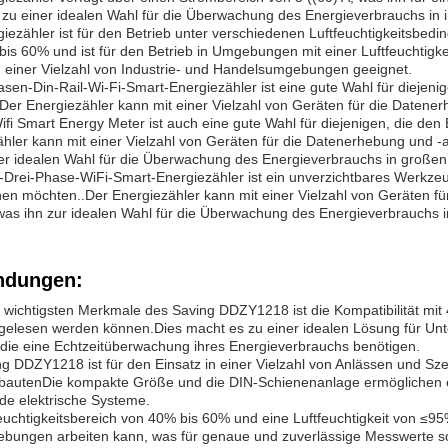
zu einer idealen Wahl für die Überwachung des Energieverbrauchs in i
iezähler ist für den Betrieb unter verschiedenen Luftfeuchtigkeitsbedi
is 60% und ist für den Betrieb in Umgebungen mit einer Luftfeuchtigk
n einer Vielzahl von Industrie- und Handelsumgebungen geeignet.
sen-Din-Rail-Wi-Fi-Smart-Energiezähler ist eine gute Wahl für diejeni
Der Energiezähler kann mit einer Vielzahl von Geräten für die Daten
fi Smart Energy Meter ist auch eine gute Wahl für diejenigen, die d
ähler kann mit einer Vielzahl von Geräten für die Datenerhebung und
ner idealen Wahl für die Überwachung des Energieverbrauchs in große
Drei-Phase-WiFi-Smart-Energiezähler ist ein unverzichtbares Werkzeug 
en möchten..Der Energiezähler kann mit einer Vielzahl von Geräten f
as ihn zur idealen Wahl für die Überwachung des Energieverbrauchs i
dungen:
r wichtigsten Merkmale des Saving DDZY1218 ist die Kompatibilität m
gelesen werden können.Dies macht es zu einer idealen Lösung für U
die eine Echtzeitüberwachung ihres Energieverbrauchs benötigen.
g DDZY1218 ist für den Einsatz in einer Vielzahl von Anlässen und Sze
autenDie kompakte Größe und die DIN-Schienenanlage ermöglichen eine
de elektrische Systeme.
euchtigkeitsbereich von 40% bis 60% und eine Luftfeuchtigkeit von ≤9
bungen arbeiten kann, was für genaue und zuverlässige Messwerte sorg