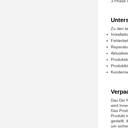
3 Phase 
Unter
Zu den t
Installat
Fehlerbe
Reparatu
Aktualis
Produktd
Produktbi
Kundense
Verpa
Das Din R
wird.Inne
Das Prod
Produkt 
gestellt,
um siche