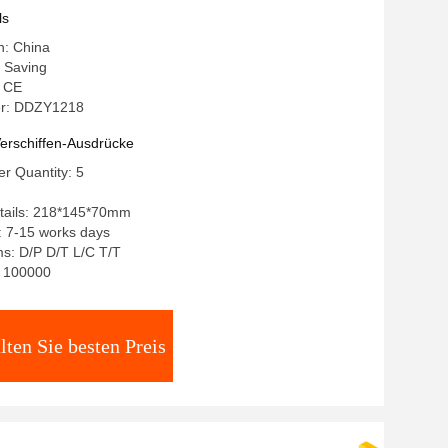
ls
n: China
 Saving
: CE
r: DDZY1218
erschiffen-Ausdrücke
r Quantity: 5
tails: 218*145*70mm
: 7-15 works days
s: D/P D/T L/C T/T
y: 100000
lten Sie besten Preis