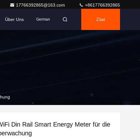
17766392865@163.com
+8617766392865
Über Uns
Zitat
German
chung
iFi Din Rail Smart Energy Meter für die
überwachung