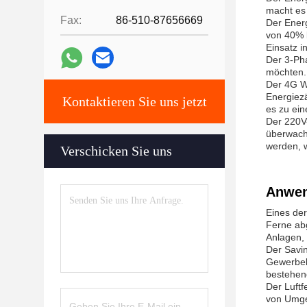
macht es 
Fax:
86-510-87656669
Der Energ
von 40% b
Einsatz i
Der 3-Pha
möchten.
Der 4G Wi
Energiez
Kontaktieren Sie uns jetzt
es zu ei
Der 220V-
überwach
werden, w
Verschicken Sie uns
Anwen
Eines de
Ferne ab
Anlagen, 
Der Savin
Gewerbeb
bestehen
Der Luftf
von Umge