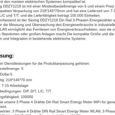
it den meisten elektrischen Systemen kompatibel ist.
g DDZY1218 ist mit einer Mindestbestellmenge von 5 und einem Preis vo
mpakten Verpackung von 218*145*70mm und hat eine Lieferzeit von 
 L/C und T/T, und die Lieferfähigkeit beträgt 100.000 Einheiten.
assend ist der Saving DDZY1218 Din Rail 3-Phasen-Energiezähler ein 
ür die Messung und Überwachung des Energieverbrauchs in industriel
LAN ermöglicht das Fernlesen von Energieverbrauchsdaten, was sie zu
 Standorten oder großen Anlagen macht.Die kompakte Größe und die 
ion und Integration in bestehende elektrische Systeme.
sung:
en Dienstleistungen für die Produktanpassung gehören:
estellmenge: 5
Dollar.5
ng: 218*145*70 mm
t: 7-15 Arbeitstage
edingungen: D/P, D/T, L/C, T/T
ngsfähigkeit: 100000
ie unsere 3 Phase 4 Drähte Din Rail Smart Energy Meter WiFi für ge
ent.
lwörter: 3 Phase 4 Drähte DIN Rail Smart Energy Meter WLAN, 3 Phas