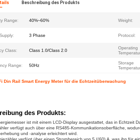
ails
Beschreibung des Produkts
ty Range:
40%~60%
Weight:
Supply:
3 Phase
Protocol:
Operating
cy Class:
Class 1.0/Class 2.0
Temperatu
Storage
ncy Range:
50Hz
Temperatu
i Din Rail Smart Energy Meter für die Echtzeitüberwachung
reibung des Produkts:
ergiemesser ist mit einem LCD-Display ausgestattet, das in Echtzeit 
hler verfügt auch über eine RS485-Kommunikationsoberfläche, wodurch
erhebung und -analyse erleichtert wird.
iezähler verfügt über einen Strombereich von 5 ((60) A, was ihn für 