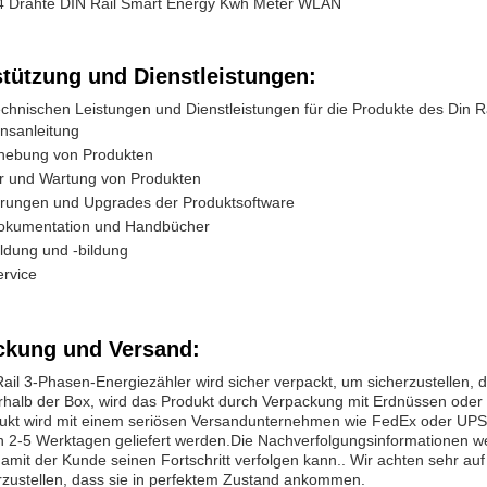
4 Drähte DIN Rail Smart Energy Kwh Meter WLAN
stützung und Dienstleistungen:
echnischen Leistungen und Dienstleistungen für die Produkte des Din 
ionsanleitung
hebung von Produkten
r und Wartung von Produkten
ierungen und Upgrades der Produktsoftware
okumentation und Handbücher
ldung und -bildung
rvice
ckung und Versand:
ail 3-Phasen-Energiezähler wird sicher verpackt, um sicherzustellen,
rhalb der Box, wird das Produkt durch Verpackung mit Erdnüssen oder 
ukt wird mit einem seriösen Versandunternehmen wie FedEx oder UPS 
in 2-5 Werktagen geliefert werden.Die Nachverfolgungsinformationen w
 damit der Kunde seinen Fortschritt verfolgen kann.. Wir achten sehr 
rzustellen, dass sie in perfektem Zustand ankommen.