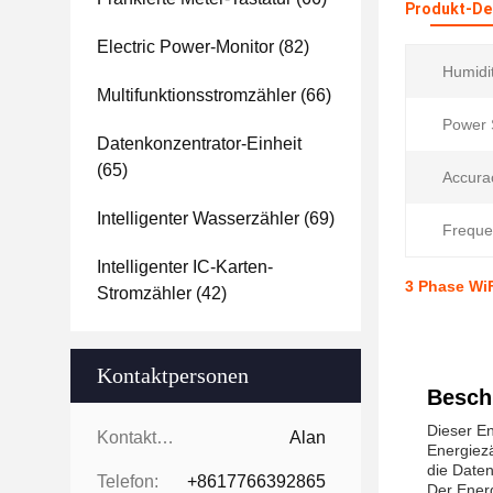
Produkt-Det
Electric Power-Monitor
(82)
Humidi
Multifunktionsstromzähler
(66)
Power 
Datenkonzentrator-Einheit
(65)
Accura
Intelligenter Wasserzähler
(69)
Freque
Intelligenter IC-Karten-
3 Phase WiF
Stromzähler
(42)
Kontaktpersonen
Besch
Dieser En
Kontaktpersonen:
Alan
Energiezä
die Daten
Telefon:
+8617766392865
Der Energ