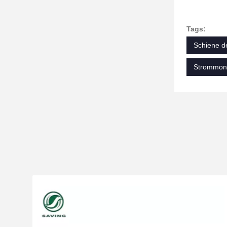
Tags:
Schiene d
Strommonit