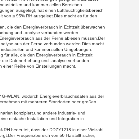
ndustriellen und kommerziellen Bereichen..
ngungen ausgelegt, hat einen Luftfeuchtigkeitsbereich
eit von ≤ 95% RH ausgelegt.Dies macht es für den
gen, die den Energieverbrauch in Echtzeit überwachen
erhebung und -analyse verbunden werden.
en Energieverbrauch aus der Ferne ablesen müssen.Der
 -analyse aus der Ferne verbunden werden.Dies macht
n industriellen und kommerziellen Umgebungen.
für alle, die den Energieverbrauch in Echtzeit
ür die Datenerhebung und -analyse verbunden
n einer Reihe von Einstellungen macht.
it 4G-WLAN, wodurch Energieverbrauchsdaten aus der
nternehmen mit mehreren Standorten oder großen
narien konzipiert.und andere Industrie- und
 einfache Installation und Integration in
5% RH bedeutet, dass der DDZY1218 in einer Vielzahl
t.Der Frequenzbereich von 50 Hz stellt sicher,