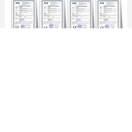
FAQ
1.
Q: Welcher Kundendienst wird erbracht?
: Normalerweise 
erbringen wir
technische on-line-Dienstleistungen
, 
einschließlich Produktanweisungen, Ferndebuggen und on-line-
Videoanleitung. Wenn sie benötigt werden,
können wir zur 
Kundenseite
für Produkte
gehen
ausprüfend und 
Projektanleitung. Aber Kunden sollten für unsere Anpassung, 
Transport und Sicherheit verantwortlich sein.
2. 
Q: Wo wird Ihre Fabrik lokalisiert?
: Unsere Fabrik findet in Yixing-Stadt, Jiangsu-Provinz, China. Sie 