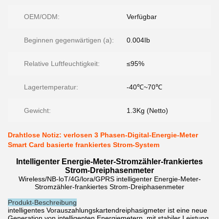
OEM/ODM:
Verfügbar
Beginnen gegenwärtigen (a):
0.004Ib
Relative Luftfeuchtigkeit:
≤95%
Lagertemperatur:
-40℃~70℃
Gewicht:
1.3Kg (Netto)
Drahtlose Notiz: verlosen 3 Phasen-Digital-Energie-Meter
Smart Card basierte frankiertes Strom-System
Intelligenter Energie-Meter-Stromzähler-frankiertes
Strom-Dreiphasenmeter
Wireless/NB-loT/4G/lora/GPRS intelligenter Energie-Meter-
Stromzähler-frankiertes Strom-Dreiphasenmeter
Produkt-Beschreibung
intelligentes Vorauszahlungskartendreiphasigmeter ist eine neue
Generation von intelligenten Energiemetern, mit stabiler Leistung,