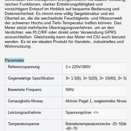
reichen Funktionen, starker Entstörungsfähigkeit und
vorsichtigem Entwurf im Hinblick auf bequeme Bedienung und
Datensicherheit. Es nimmt eine völlig Siegelstruktur und ein
Oberteil an, die die wechselnde Feuchtigkeits- und Hitzeumwelt
der schweren Hochs und Tiefs-Temperatur treffen können. Das
Meter stützt mehrfache Übertragungsverfahren, um an den
Verdichter, wie PLC/RF oder direkt unter Verwendung GPRS
anzuschließen. Gleichzeitig kann das Meter mit CIU auch benutzt
werden. Es ist ein ideales Produkt für Handels-, industrielles und
Wohnnutzung.
Parameter
Referenzspannung
3 x 220V/380V
Gegenwärtige Spezifikation
3× 1.5(6), 3× 5(20), 3× 10(40), 3× 5(60
Bewertete Frequenz
50Hz
Genauigkeits-Niveau
Aktiver Pegel 1, reagierendes Niveau 
<>
Leistungsaufnahme
Spannungslinie:
Temperaturspanne
Betriebstemperaturstrecke -25~55degr
-40~70