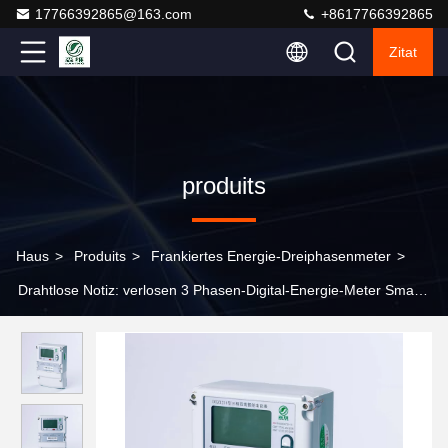
17766392865@163.com
+8617766392865
Zitat
produits
Haus
>
Produits
>
Frankiertes Energie-Dreiphasenmeter
>
Drahtlose Notiz: verlosen 3 Phasen-Digital-Energie-Meter Smart
Card basierte frankiertes Strom-System